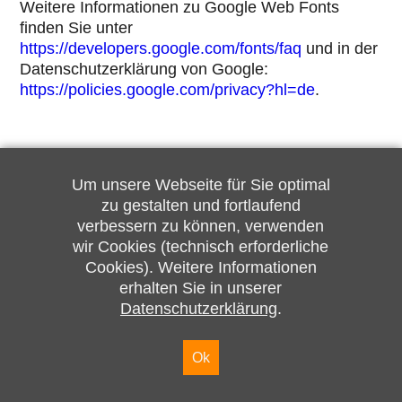
Weitere Informationen zu Google Web Fonts
finden Sie unter
https://developers.google.com/fonts/faq
und in der
Datenschutzerklärung von Google:
https://policies.google.com/privacy?hl=de
.
Um unsere Webseite für Sie optimal
zu gestalten und fortlaufend
verbessern zu können, verwenden
© Schornsteinfegermeister Sebastian Kreutzmann
wir Cookies (technisch erforderliche
Cookies). Weitere Informationen
N
Impressum
Datenschutz
erhalten Sie in unserer
a
Datenschutzerklärung
.
v
i
g
Ok
a
t